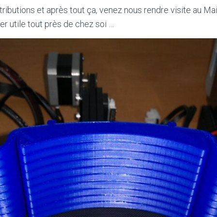
ributions et après tout ça, venez nous rendre visite au Mai
er utile tout près de chez soi …