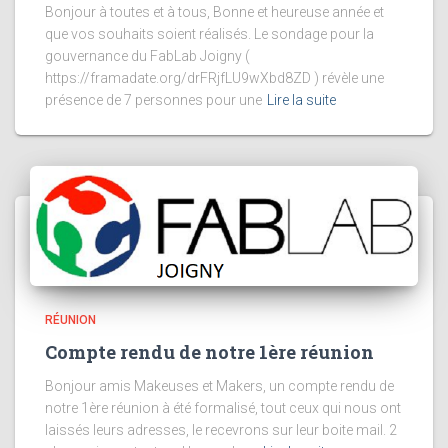
Bonjour à toutes et à tous, Bonne et heureuse année et
que vos souhaits soient réalisés. Le sondage pour la
gouvernance du FabLab Joigny (
https://framadate.org/drFRjfLU9wXbd8ZD ) révèle une
présence de 7 personnes pour une
Lire la suite
RÉUNION
Compte rendu de notre 1ère réunion
Bonjour amis Makeuses et Makers, un compte rendu de
notre 1ère réunion à été formalisé, tout ceux qui nous ont
laissés leurs adresses, le recevrons sur leur boite mail. 2