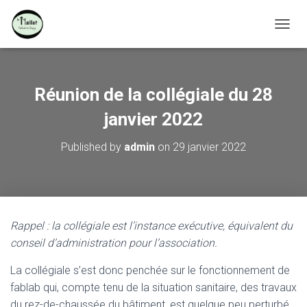
OUVRI
Réunion de la collégiale du 28
janvier 2022
Published by
admin
on
29 janvier 2022
Rappel : la collégiale est l’instance exécutive, équivalent du
conseil d’administration pour l’association.
La collégiale s’est donc penchée sur le fonctionnement de
fablab qui, compte tenu de la situation sanitaire, des travaux
du rez-de-chaussée du bâtiment, est quelque peu perturbé,